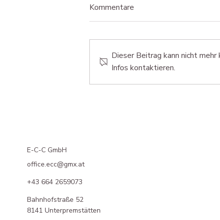
Kommentare
Dieser Beitrag kann nicht meh
Infos kontaktieren.
Projekt Carbon-Capture-
Anlage
E-C-C GmbH
office.ecc@gmx.at
+43 664 2659073
Bahnhofstraße 52
8141 Unterpremstätten