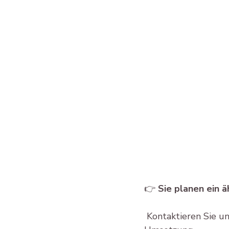
👉 
Sie planen ein ä
 Kontaktieren Sie uns – wir beraten Sie gerne persönlich zur Machbarkeit, Förderung und 