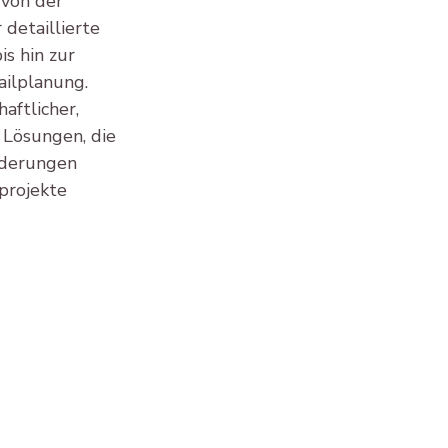
von der 
detaillierte 
 hin zur 
ailplanung. 
aftlicher, 
 Lösungen, die 
rderungen 
rojekte 